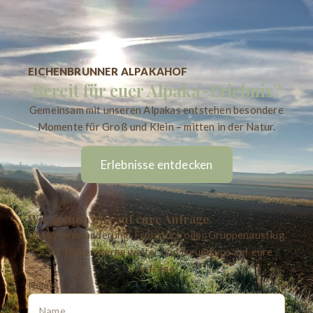
EICHENBRUNNER ALPAKAHOF
Bereit für euer Alpaka-Erlebnis?
Gemeinsam mit unseren Alpakas entstehen besondere
Momente für Groß und Klein – mitten in der Natur.
Erlebnisse entdecken
Wir freuen uns auf eure Anfrage
Ob Alpakawanderung, Frühstück oder Gruppenausflug
– wir helfen gerne weiter und freuen uns auf eure
Anfrage.
Name