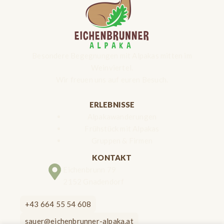
Besondere Begegnungen mit Alpakas mitten im
Weinviertel.
Wir freuen uns auf euren Besuch.
ERLEBNISSE
Alpakawanderungen
Frühstück mit Alpakas
Gruppen & Firmen
KONTAKT
Eichenbrunn 79
2152 Gnadendorf
+43 664 55 54 608
sauer@eichenbrunner-alpaka.at