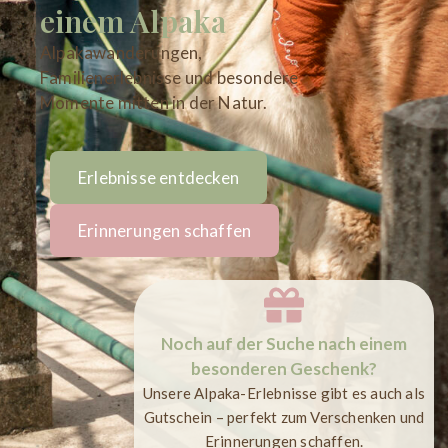
einem Alpaka
Alpakawanderungen,
Familienerlebnisse und besondere
Momente mitten in der Natur.
Erlebnisse entdecken
Erinnerungen schaffen
Noch auf der Suche nach einem
besonderen Geschenk?
Unsere Alpaka-Erlebnisse gibt es auch als
Gutschein – perfekt zum Verschenken und
Erinnerungen schaffen.