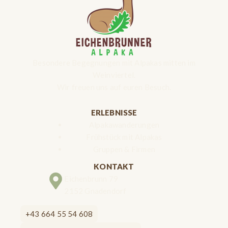
Besondere Begegnungen mit Alpakas mitten im
Weinviertel.
Wir freuen uns auf euren Besuch.
ERLEBNISSE
Alpakawanderungen
Frühstück mit Alpakas
Gruppen & Firmen
KONTAKT
Eichenbrunn 79
2152 Gnadendorf
+43 664 55 54 608